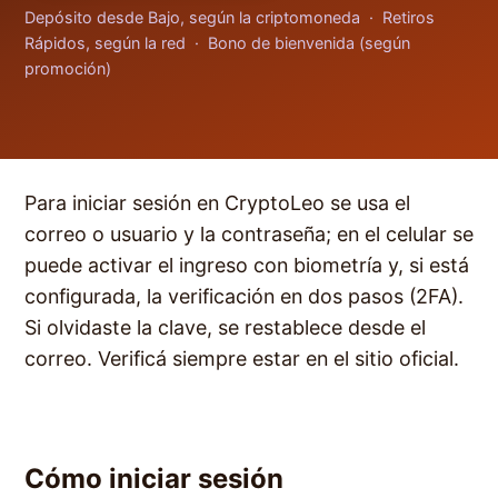
Depósito desde Bajo, según la criptomoneda · Retiros
Rápidos, según la red · Bono de bienvenida (según
promoción)
Para iniciar sesión en CryptoLeo se usa el
correo o usuario y la contraseña; en el celular se
puede activar el ingreso con biometría y, si está
configurada, la verificación en dos pasos (2FA).
Si olvidaste la clave, se restablece desde el
correo. Verificá siempre estar en el sitio oficial.
Cómo iniciar sesión