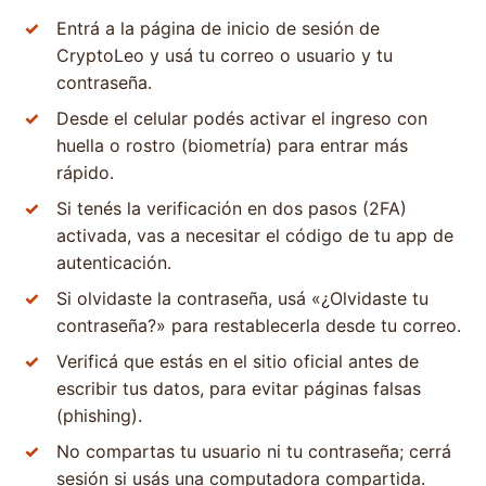
Entrá a la página de inicio de sesión de
CryptoLeo y usá tu correo o usuario y tu
contraseña.
Desde el celular podés activar el ingreso con
huella o rostro (biometría) para entrar más
rápido.
Si tenés la verificación en dos pasos (2FA)
activada, vas a necesitar el código de tu app de
autenticación.
Si olvidaste la contraseña, usá «¿Olvidaste tu
contraseña?» para restablecerla desde tu correo.
Verificá que estás en el sitio oficial antes de
escribir tus datos, para evitar páginas falsas
(phishing).
No compartas tu usuario ni tu contraseña; cerrá
sesión si usás una computadora compartida.